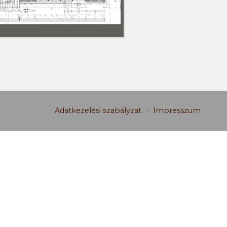
Adatkezelési szabályzat
Impresszum
weboldal által használt cookie-k személyes