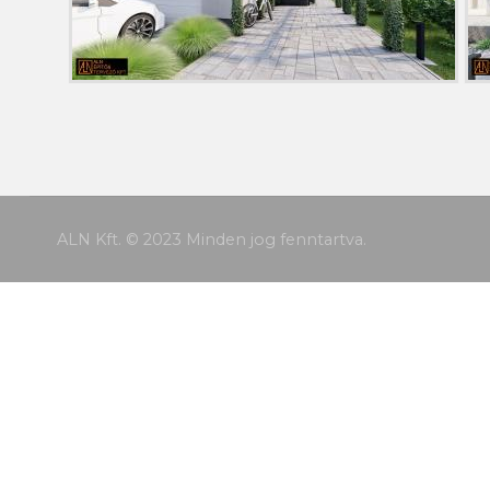
ALN Kft. © 2023 Minden jog fenntartva.
A weboldal cookie-kat (sütiket) használ a felhasz
adatgyűjtéséhez hozzájárulok.
További információk az
Adatvédelmi szabályzatban
olvashatóak.
Nem járulok hozzá.