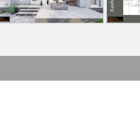
nálói élmény növelése és statisztikai célokból. A 
Igen, hozzájárulok.