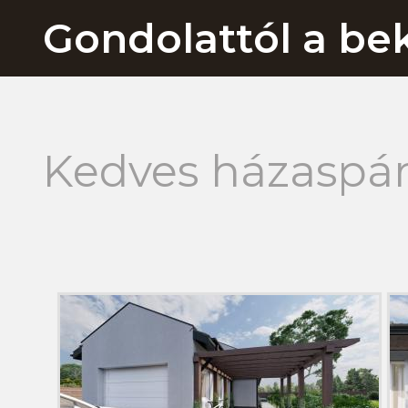
Gondolattól a bek
Kedves házaspár