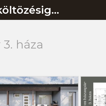
öltözésig...
 3. háza